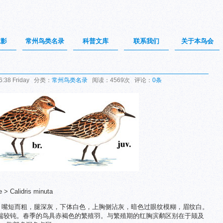
掠影
常州鸟类名录
科普文库
联系我们
关于本鸟会
:38 Friday 分类：
常州鸟类名录
阅读：4569次 评论：
0条
 Calidris minuta
鹬。嘴短而粗，腿深灰，下体白色，上胸侧沾灰，暗色过眼纹模糊，眉纹白。
端较钝。春季的鸟具赤褐色的繁殖羽。与繁殖期的红胸滨鹬区别在于颏及