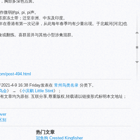
斑，胸部多深色点斑。
。
的pi, pi, pi声。
苔原冻土带；迁至非洲、中东及印度。
6年在香港有第一次记录，从此每年春季均有少量出现。于北戴河(河北)也
。
食或翻拣。喜群居并与其他小型涉禽混群。
com/post-494.html
2021-4-9 16:38 Friday发表在
常州鸟类名录
分类下。
鸟会
》 → 《
小滨鹬 Little Stint
》；
有文章均为原创. 互联分享,尊重版权,转载请以链接形式标明本文地址；
ver
区别
热门文章
冠鱼狗 Crested Kingfisher