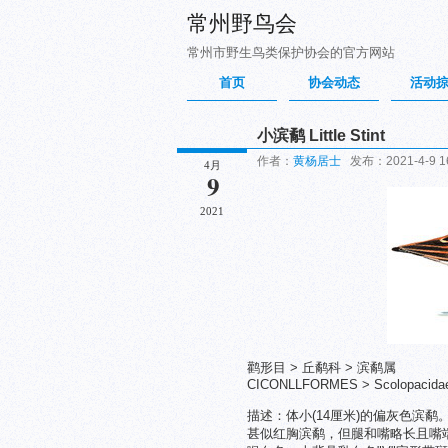
常州野鸟会
常州市野生鸟类保护协会的官方网站
首页
协会动态
活动
小滨鹬 Little Stint
作者：
黄杨居士
发布：2021-4-9 16
4月
9
2021
鹳形目 > 丘鹬科 > 滨鹬属
CICONLLFORMES > Scolopacidae >
描述：体小(14厘米)的偏灰色滨
甚似红胸滨鹬，但腿和嘴略长且嘴