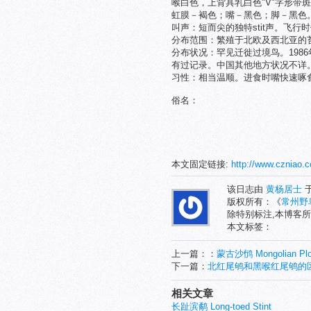
喉白色，上背具乳白色"V"字形带
虹膜－褐色；嘴－黑色；脚－黑色
叫声：短而尖的独特stit声。飞行时作微弱
分布范围：繁殖于北欧及西北亚的
分布状况：罕见迁徙过境鸟。198
有过记录。中国其他地方状况不详
习性：相当温顺。进食时嘴快速啄
俗名：
本文固定链接:
http://www.czniao.
该日志由
黄杨居士
于
版权所有：《
常州野
除特别标注,本博客所
本文标签：
上一篇：：
蒙古沙鸻 Mongolian Plo
下一篇：
北红尾鸲和黑喉红尾鸲的
相关文章
长趾滨鹬 Long-toed Stint