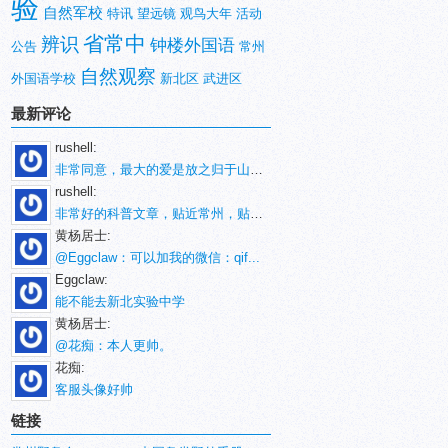
验
自然军校
特讯
望远镜
观鸟大年
活动
省常中
辨识
钟楼外国语
公告
常州
自然观察
外国语学校
新北区
武进区
最新评论
rushell:
非常同意，最大的爱是放之归于山林。
rushell:
非常好的科普文章，贴近常州，贴近生活！
黄杨居士:
@Eggclaw：可以加我的微信：qif...
Eggclaw:
能不能去新北实验中学
黄杨居士:
@花痴：本人更帅。
花痴:
客服头像好帅
链接