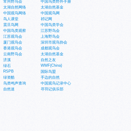
常州野鸟会
中国鸟类野外手册
太湖自然网络
太湖自然基金
中国观鸟网络
中国观鸟网
鸟人课堂
祁记网
震旦鸟网
中国鸟类学会
中国鸟类观察
江苏野鸟会
江苏观鸟会
上海野鸟会
厦门观鸟会
深圳市观鸟协会
香港观鸟会
成都观鸟会
云南野鸟会
太湖自然基金
济溪
自然之友
WWF(China)
绿石
RSPB
国际鸟盟
绿资酷
手边的自然
鸟类鸣声查询
中国观鸟记录中心
自然迷
寻羽记俱乐部