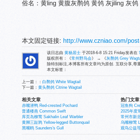
俗名：黄ling 黄腹灰鹡鸰 黄鸰 灰jiling 
本文固定链接:
http://www.czniao.com/post
该日志由
黄杨居士
于2018-6-8 15:21 Friday发表在
版权所有：《
常州野鸟会
》 → 《
灰鹡鸰 Grey Wagta
除特别标注,本博客所有文章均为原创. 互联分享,
本文标签：
上一篇：：
白鹡鸰 White Wagtail
下一篇：
黄头鹡鸰 Citrine Wagtail
相关文章
热门文章
赤嘴潜鸭 Red-crested Pochard
冠鱼狗 Crest
普通楼燕 Common Swift
2025年
库页岛柳莺 Sakhalin Leaf Warbler
常州市新北
黄脚三趾鹑 Yellow-legged Buttonquail
乌嘴柳莺 Larg
黑嘴鸥 Saunders's Gull
观鸟公益导