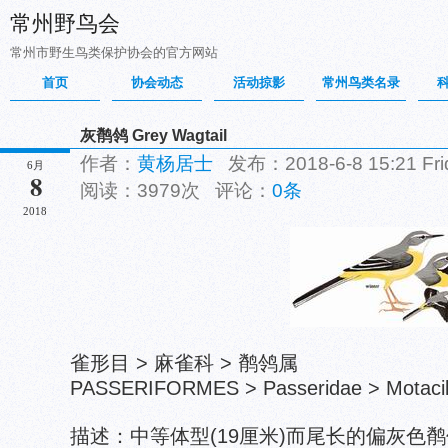
常州野鸟会
常州市野生鸟类保护协会的官方网站
首页
协会动态
活动掠影
常州鸟类名录
灰鹡鸰 Grey Wagtail
作者：
黄杨居士
发布：2018-6-8 15:21 F
6月
8
阅读：3979次 评论：
0条
2018
雀形目 > 麻雀科 > 鹡鸰属
PASSERIFORMES > Passeridae > Motacill
描述：中等体型(19厘米)而尾长的偏灰色