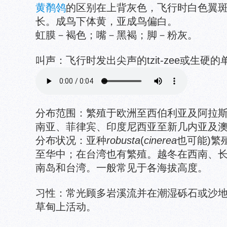
黄鹡鸰
的区别在上背灰色，飞行时白色翼
长。成鸟下体黄，亚成鸟偏白。
虹膜－褐色；嘴－黑褐；脚－粉灰。
叫声：飞行时发出尖声的tzit-zee或生硬的单音
分布范围：繁殖于欧洲至西伯利亚及阿拉
南亚、菲律宾、印度尼西亚至新几内亚及
分布状况：亚种
robusta
(
cinerea
也可能)繁
至华中；在台湾也有繁殖。越冬在西南、
南岛和台湾。一般常见于各海拔高度。
习性：常光顾多岩溪流并在潮湿砾石或沙
草甸上活动。