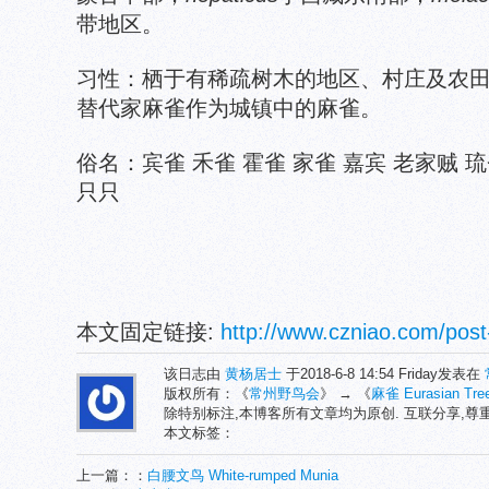
带地区。
习性：栖于有稀疏树木的地区、村庄及农
替代家麻雀作为城镇中的麻雀。
俗名：宾雀 禾雀 霍雀 家雀 嘉宾 老家贼 琉
只只
本文固定链接:
http://www.czniao.com/post
该日志由
黄杨居士
于2018-6-8 14:54 Friday发表在
版权所有：《
常州野鸟会
》 → 《
麻雀 Eurasian Tree
除特别标注,本博客所有文章均为原创. 互联分享,
本文标签：
上一篇：：
白腰文鸟 White-rumped Munia