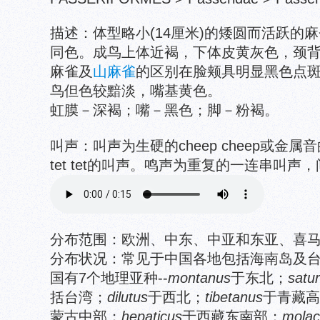
描述：体型略小(14厘米)的矮圆而活跃的
同色。成鸟上体近褐，下体皮黄灰色，颈
麻雀及
山麻雀
的区别在脸颊具明显黑色点
鸟但色较黯淡，嘴基黄色。
虹膜－深褐；嘴－黑色；脚－粉褐。
叫声：叫声为生硬的cheep cheep或金属音的 
tet tet的叫声。鸣声为重复的一连串叫声，间
分布范围：欧洲、中东、中亚和东亚、喜
分布状况：常见于中国各地包括海南岛及
国有7个地理亚种--
montanus
于东北；
satu
括台湾；
dilutus
于西北；
tibetanus
于青藏高
蒙古中部；
hepaticus
于西藏东南部；
molac