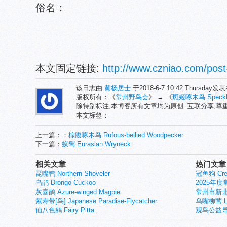
俗名：
本文固定链接:
http://www.czniao.com/post
该日志由
黄杨居士
于2018-6-7 10:42 Thursday发
版权所有：《
常州野鸟会
》 → 《
斑姬啄木鸟 Speckled
除特别标注,本博客所有文章均为原创. 互联分享,
本文标签：
上一篇：：
棕腹啄木鸟 Rufous-bellied Woodpecker
下一篇：
蚁䴕 Eurasian Wryneck
相关文章
热门文章
琵嘴鸭 Northern Shoveler
冠鱼狗 Crest
乌鹃 Drongo Cuckoo
2025年
灰喜鹊 Azure-winged Magpie
常州市新北
紫寿带[鸟] Japanese Paradise-Flycatcher
乌嘴柳莺 Larg
仙八色鸫 Fairy Pitta
观鸟公益导