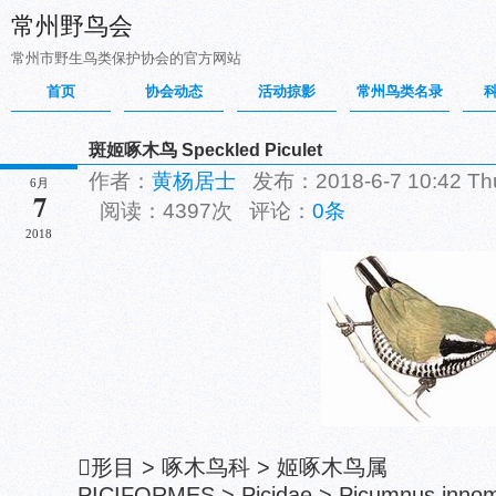
常州野鸟会
常州市野生鸟类保护协会的官方网站
首页
协会动态
活动掠影
常州鸟类名录
斑姬啄木鸟 Speckled Piculet
作者：
黄杨居士
发布：2018-6-7 10:42 T
6月
7
阅读：4397次 评论：
0条
2018
形目 > 啄木鸟科 > 姬啄木鸟属
PICIFORMES > Picidae > Picumnus innom