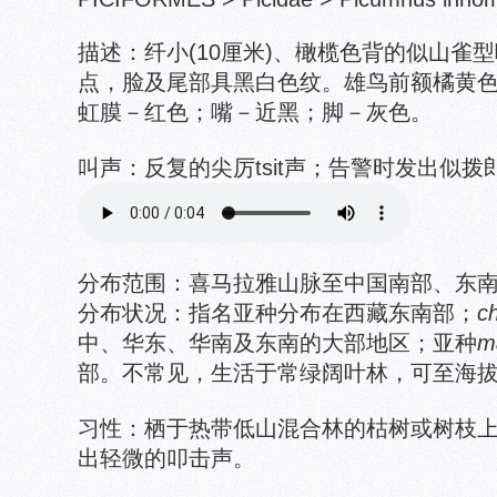
描述：纤小(10厘米)、橄榄色背的似山雀
点，脸及尾部具黑白色纹。雄鸟前额橘黄
虹膜－红色；嘴－近黑；脚－灰色。
叫声：反复的尖厉tsit声；告警时发出似拨
分布范围：喜马拉雅山脉至中国南部、东
分布状况：指名亚种分布在西藏东南部；
c
中、华东、华南及东南的大部地区；亚种
m
部。不常见，生活于常绿阔叶林，可至海拔1
习性：栖于热带低山混合林的枯树或树枝
出轻微的叩击声。