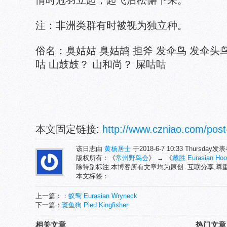
情时冠羽立起，起飞后松懈下来。
注：非洲类群有时被视为独立种。
俗名：臭姑姑 臭姑鸪 担斧 发伞鸟 发伞头鸟
咕 山鼓鼓？ 山和尚？ 屎咕咕
本文固定链接:
http://www.czniao.com/post
该日志由
黄杨居士
于2018-6-7 10:33 Thursday发
版权所有：《
常州野鸟会
》 → 《
戴胜 Eurasian Hoo
除特别标注,本博客所有文章均为原创. 互联分享,
本文标签：
上一篇：：
蚁䴕 Eurasian Wryneck
下一篇：
斑鱼狗 Pied Kingfisher
相关文章
热门文章