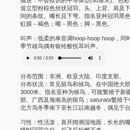
描述：不会错识的中等体型(30厘米)、色
耸立型粉棕色丝状冠羽。头、上背、肩及
间的条纹。嘴长且下弯。指名亚种冠羽黑
虹膜－褐色；嘴－黑色；脚－黑色。
叫声：低柔的单音调hoop-hoop hoop
季节雄鸟偶有银铃般悦耳叫声。
分布范围：非洲、欧亚大陆、印度支那。
分布状况：常见留鸟和候鸟。在中国绝大
3000米。指名亚种为候鸟，可能繁殖于新
部、广西及海南岛的留鸟；
saturata
繁殖于
北方鸟冬季南下至长江以南越冬，偶见于
习性：性活泼，喜开阔潮湿地面，长长的