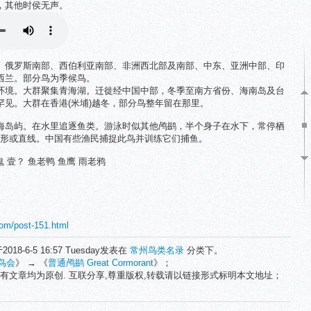
，其他时侯无声。
、俄罗斯南部、西伯利亚南部、非洲西北部及南部、中东、亚洲中部、印
西兰。部分鸟为季候鸟。
环境。大群聚集青海湖。迁徙经中国中部，冬季至南方省份、海南岛及台
见。大群在香港(米埔)越冬，部分鸟整年留在那里。
海岛屿。在水里追逐鱼类。游泳时似其他鸬鹚，半个身子在水下，常停栖
字形或直线。中国有些渔民捕捉此鸟并训练它们捕鱼。
 壹？ 鱼老鸭 鱼鹰 雨老鸦
com/post-151.html
2018-6-5 16:57 Tuesday发表在
常州鸟类名录
分类下。
鸟会
》 → 《
普通鸬鹚 Great Cormorant
》；
有文章均为原创. 互联分享,尊重版权,转载请以链接形式标明本文地址；