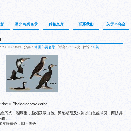
掠影
常州鸟类名录
科普文库
联系我们
关于本鸟会
t
6:57 Tuesday 分类：
常州鸟类名录
阅读：3934次 评论：
0条
dae > Phalacrocorax carbo
偏黑色闪光，嘴厚重，脸颊及喉白色。繁殖期颈及头饰以白色丝状羽，两胁具
污白。
露皮肤黄色；脚－黑色。