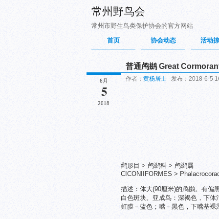
常州野鸟会
常州市野生鸟类保护协会的官方网站
首页
协会动态
活动
普通鸬鹚 Great Cormoran
作者：
黄杨居士
发布：2018-6-5 1
6月
5
2018
鹳形目 > 鸬鹚科 > 鸬鹚属
CICONIIFORMES > Phalacrocoraci
描述：体大(90厘米)的鸬鹚。有
白色斑块。亚成鸟：深褐色，下体
虹膜－蓝色；嘴－黑色，下嘴基裸