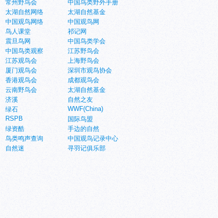
常州野鸟会
中国鸟类野外手册
太湖自然网络
太湖自然基金
中国观鸟网络
中国观鸟网
鸟人课堂
祁记网
震旦鸟网
中国鸟类学会
中国鸟类观察
江苏野鸟会
江苏观鸟会
上海野鸟会
厦门观鸟会
深圳市观鸟协会
香港观鸟会
成都观鸟会
云南野鸟会
太湖自然基金
济溪
自然之友
WWF(China)
绿石
RSPB
国际鸟盟
绿资酷
手边的自然
鸟类鸣声查询
中国观鸟记录中心
自然迷
寻羽记俱乐部