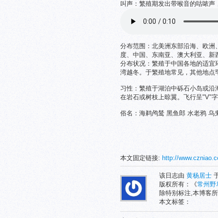
叫声：繁殖期发出带喉音的咕哝声
分布范围：北美洲东部沿海、欧洲
度、中国、东南亚、澳大利亚、新
分布状况：繁殖于中国各地的适宜
湾越冬。于繁殖地常见，其他地点罕
习性：繁殖于湖泊中砾石小岛或沿
在岩石或树枝上晾翼。飞行呈"V"
俗名：海鹈鸬鸶 黑鱼郎 水老鸦 乌鬼
本文固定链接:
http://www.czniao.
该日志由
黄杨居士
于
版权所有：《
常州野
除特别标注,本博客所
本文标签：