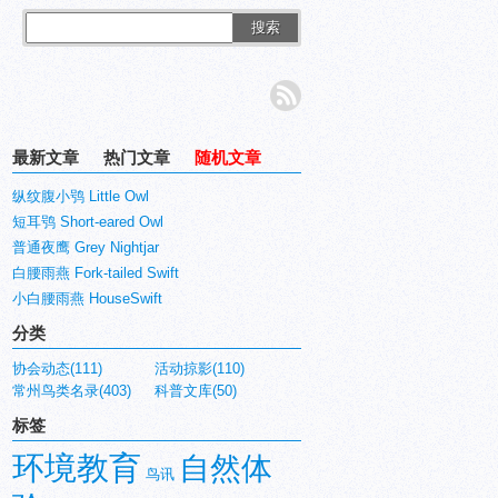
搜索
最新文章
热门文章
随机文章
纵纹腹小鸮 Little Owl
短耳鸮 Short-eared Owl
普通夜鹰 Grey Nightjar
白腰雨燕 Fork-tailed Swift
小白腰雨燕 HouseSwift
分类
协会动态(111)
活动掠影(110)
常州鸟类名录(403)
科普文库(50)
标签
环境教育
自然体
鸟讯