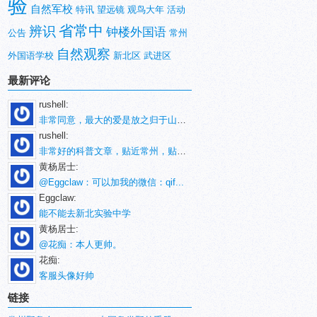
验
自然军校
特讯
望远镜
观鸟大年
活动
省常中
辨识
钟楼外国语
公告
常州
自然观察
外国语学校
新北区
武进区
最新评论
rushell:
非常同意，最大的爱是放之归于山林。
rushell:
非常好的科普文章，贴近常州，贴近生活！
黄杨居士:
@Eggclaw：可以加我的微信：qif...
Eggclaw:
能不能去新北实验中学
黄杨居士:
@花痴：本人更帅。
花痴:
客服头像好帅
链接