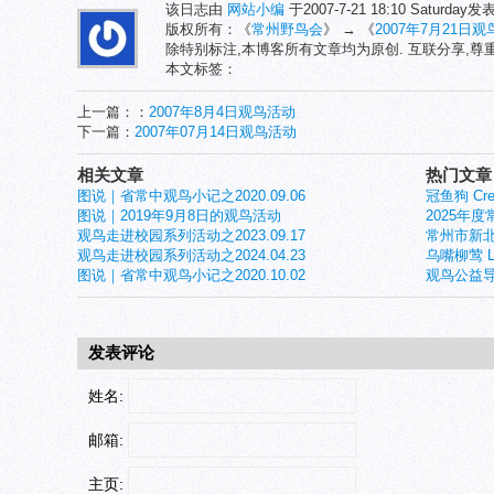
该日志由
网站小编
于2007-7-21 18:10 Saturday
版权所有：《
常州野鸟会
》 → 《
2007年7月21日
除特别标注,本博客所有文章均为原创. 互联分享,
本文标签：
上一篇：：
2007年8月4日观鸟活动
下一篇：
2007年07月14日观鸟活动
相关文章
热门文章
图说｜省常中观鸟小记之2020.09.06
冠鱼狗 Crest
图说｜2019年9月8日的观鸟活动
2025年
观鸟走进校园系列活动之2023.09.17
常州市新北
观鸟走进校园系列活动之2024.04.23
乌嘴柳莺 Larg
图说｜省常中观鸟小记之2020.10.02
观鸟公益导
发表评论
姓名:
邮箱:
主页: