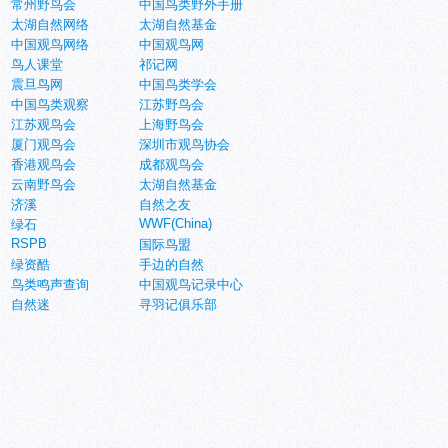
常州野鸟会
中国鸟类野外手册
太湖自然网络
太湖自然基金
中国观鸟网络
中国观鸟网
鸟人课堂
祁记网
震旦鸟网
中国鸟类学会
中国鸟类观察
江苏野鸟会
江苏观鸟会
上海野鸟会
厦门观鸟会
深圳市观鸟协会
香港观鸟会
成都观鸟会
云南野鸟会
太湖自然基金
济溪
自然之友
WWF(China)
绿石
RSPB
国际鸟盟
绿资酷
手边的自然
鸟类鸣声查询
中国观鸟记录中心
自然迷
寻羽记俱乐部