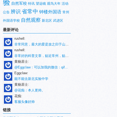
验
自然军校
特讯
望远镜
观鸟大年
活动
省常中
辨识
钟楼外国语
公告
常州
自然观察
外国语学校
新北区
武进区
最新评论
rushell:
非常同意，最大的爱是放之归于山林。
rushell:
非常好的科普文章，贴近常州，贴近生活！
黄杨居士:
@Eggclaw：可以加我的微信：qif...
Eggclaw:
能不能去新北实验中学
黄杨居士:
@花痴：本人更帅。
花痴:
客服头像好帅
链接