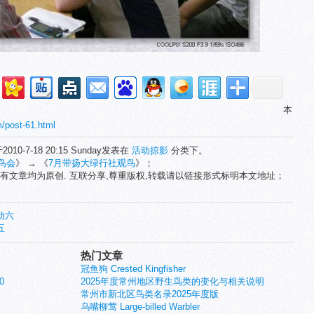
本
/post-61.html
2010-7-18 20:15 Sunday发表在
活动掠影
分类下。
鸟会
》 → 《
7月带扬大绿行社观鸟
》；
有文章均为原创. 互联分享,尊重版权,转载请以链接形式标明本文地址；
动六
五
热门文章
冠鱼狗 Crested Kingfisher
0
2025年度常州地区野生鸟类的变化与相关说明
常州市新北区鸟类名录2025年度版
乌嘴柳莺 Large-billed Warbler