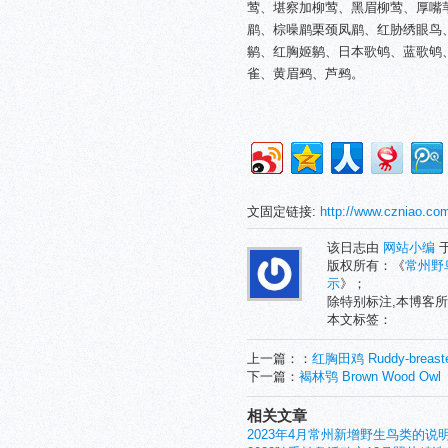
莺、堪察加柳莺、黑眉柳莺、厚嘴
鹛、棕噪鹛栗颈凤鹛、红胁绣眼鸟
鹟、红胸姬鹟、日本歌鸲、蓝歌鸲
雀、黄眉鹀、芦鹀。
文固定链接:
http://www.czniao.co
该日志由
网站小编
于
版权所有：《
常州野
示
》；
除特别标注,本博客所
本文标签：
上一篇：：
红胸田鸡 Ruddy-breaste
下一篇：
褐林鸮 Brown Wood Owl
相关文章
2023年4月常州新增野生鸟类的说