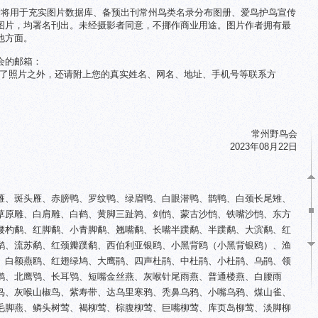
片将用于充实图片数据库、备预出刊常州鸟类名录分布图册、爱鸟护鸟宣传
图片，均署名刊出。未经摄影者同意，不挪作商业用途。图片作者拥有最
他方面。
会的邮箱：
com（除了照片之外，还请附上您的真实姓名、网名、地址、手机号等联系方
常州野鸟会
2023年08月22日
雁、斑头雁、赤膀鸭、罗纹鸭、绿眉鸭、白眼潜鸭、鹊鸭、白颈长尾雉、
草原雕、白肩雕、白鹤、黄脚三趾鹑、剑鸻、蒙古沙鸻、铁嘴沙鸻、东方
腰杓鹬、红脚鹬、小青脚鹬、翘嘴鹬、长嘴半蹼鹬、半蹼鹬、大滨鹬、红
鹬、流苏鹬、红颈瓣蹼鹬、西伯利亚银鸥、小黑背鸥（小黑背银鸥）、渔
、白额燕鸥、红翅绿鸠、大鹰鹃、四声杜鹃、中杜鹃、小杜鹃、乌鹃、领
鹠、北鹰鸮、长耳鸮、短嘴金丝燕、灰喉针尾雨燕、普通楼燕、白腰雨
鸟、灰喉山椒鸟、紫寿带、达乌里寒鸦、秃鼻乌鸦、小嘴乌鸦、煤山雀、
毛脚燕、鳞头树莺、褐柳莺、棕腹柳莺、巨嘴柳莺、库页岛柳莺、淡脚柳