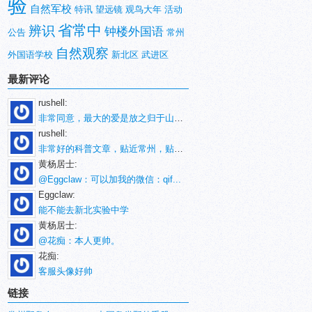
验
自然军校
特讯
望远镜
观鸟大年
活动
省常中
辨识
钟楼外国语
公告
常州
自然观察
外国语学校
新北区
武进区
最新评论
rushell:
非常同意，最大的爱是放之归于山林。
rushell:
非常好的科普文章，贴近常州，贴近生活！
黄杨居士:
@Eggclaw：可以加我的微信：qif...
Eggclaw:
能不能去新北实验中学
黄杨居士:
@花痴：本人更帅。
花痴:
客服头像好帅
链接