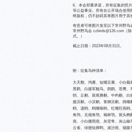
6、本会郑重承诺，所有征集的照
等公益事业。所有在公开场合使用
终版权，仍不妨碍其将图片用于其
有意者可将图片发至以下常州野鸟
常州野鸟会 czbirds@126.
式。）
截止日期：2023年08月31日。
附：征集鸟种清单：
大天鹅、鸿雁、短嘴豆雁、小白额
黑鹳、白腹军舰鸟、鹊鹞、苍鹰、
鸻、丘鹬、斑尾塍鹬、中杓鹬、白
腹滨鹬、小滨鹬、青脚滨鹬、阔嘴
鸥、遗鸥、鸥嘴噪鸥、红嘴巨燕鸥
角鸮、北领角鸮、褐林鸮、斑头鸺
燕、小白腰雨燕、灰背隼、灰山椒
云雀、绿翅短脚鹎、崖沙燕、烟腹