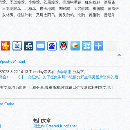
苇莺、矛斑蝗莺、小蝗莺、苍眉蝗莺、棕颈钩嘴鹛、红头穗鹛、淡眉雀
、日本绣眼鸟、北椋鸟、橙头地鸫、黑喉鸫、宝兴歌鸫、褐胸鹟、黄眉姬
、灰林䳭、橙腹叶鹎、叉尾太阳鸟、黄头鹡鸰、北鹨、黄腹鹨、普通朱
本
m/post-594.html
2023-8-22 14:13 Tuesday发表在
协会动态
分类下。
鸟会
》 → 《
【二次征集】关于征集常州市域部分野生鸟类图片资料的启
有文章均为原创. 互联分享,尊重版权,转载请以链接形式标明本文地址；
d Crake
热门文章
明
冠鱼狗 Crested Kingfisher