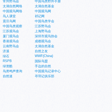
常州野鸟会
中国鸟类野外手册
太湖自然网络
太湖自然基金
中国观鸟网络
中国观鸟网
鸟人课堂
祁记网
震旦鸟网
中国鸟类学会
中国鸟类观察
江苏野鸟会
江苏观鸟会
上海野鸟会
厦门观鸟会
深圳市观鸟协会
香港观鸟会
成都观鸟会
云南野鸟会
太湖自然基金
济溪
自然之友
WWF(China)
绿石
RSPB
国际鸟盟
绿资酷
手边的自然
鸟类鸣声查询
中国观鸟记录中心
自然迷
寻羽记俱乐部