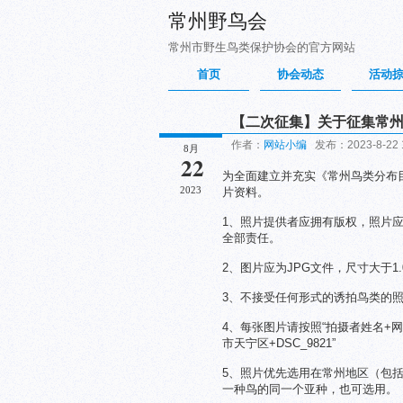
常州野鸟会
常州市野生鸟类保护协会的官方网站
首页
协会动态
活动
【二次征集】关于征集常
作者：
网站小编
发布：2023-8-22 
8月
22
为全面建立并充实《常州鸟类分布
2023
片资料。
1、照片提供者应拥有版权，照片
全部责任。
2、图片应为JPG文件，尺寸大于1
3、不接受任何形式的诱拍鸟类的
4、每张图片请按照“拍摄者姓名+网
市天宁区+DSC_9821”
5、照片优先选用在常州地区（包
一种鸟的同一个亚种，也可选用。