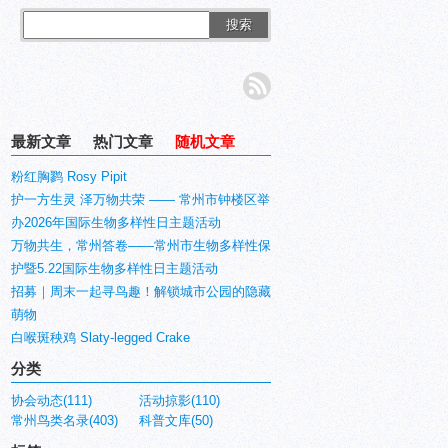
搜索
最新文章
热门文章
随机文章
粉红胸鹨 Rosy Pipit
护一方生灵 泽万物共荣 —— 常州市钟楼区举
办2026年国际生物多样性日主题活动
万物共生，常州答卷——常州市生物多样性保
护暨5.22国际生物多样性日主题活动
招募｜周末一起寻鸟趣！解锁城市公园的隐藏
萌物
白喉斑秧鸡 Slaty-legged Crake
分类
协会动态(111)
活动掠影(110)
常州鸟类名录(403)
科普文库(50)