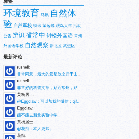
标签
环境教育
自然体
鸟讯
验
自然军校
特讯
望远镜
观鸟大年
活动
省常中
辨识
钟楼外国语
公告
常州
自然观察
外国语学校
新北区
武进区
最新评论
rushell:
非常同意，最大的爱是放之归于山林。
rushell:
非常好的科普文章，贴近常州，贴近生活！
黄杨居士:
@Eggclaw：可以加我的微信：qif...
Eggclaw:
能不能去新北实验中学
黄杨居士:
@花痴：本人更帅。
花痴: