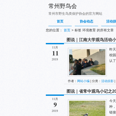
常州野鸟会
常州市野生鸟类保护协会的官方网站
首页
协会动态
活动
您的位置：
首页
>
标签 环境教育 的所有文章
图说｜江南大学观鸟活动小记之2
11月
昨天
11
校园
2019
认了
作者：
网站小编
| 分类：
活动掠影
|
图说｜省常中观鸟小记之2019
11月
今天
9
种，
2019
链接： 