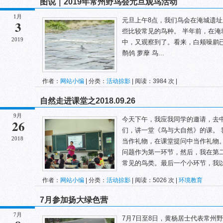
图说｜2019年常州野鸟会元旦观鸟活动
1月
元旦上午8点，我们鸟会在淹城遗
3
些比较常见的鸟种。 半年前，在
2019
中，又观察到了。看来，白颊噪鹛
鹡鸰 萝藦 鸟...
作者：
网站小编
| 分类：
活动掠影
| 阅读：3984 次 |
自然走进课堂之2018.09.26
9月
今天下午，我应我同学的邀请，去
26
们，讲一堂《鸟与大自然》的课。 
2018
当作礼物，在课堂提问中当作礼物
问题作为第一环节，然后，我在第
常见的鸟类。最后一个小环节，我以一
作者：
网站小编
| 分类：
活动掠影
| 阅读：5026 次 |
环境教育
7月参加扬大绿色营
7月
7月7日至8日，黄杨居士代表常州