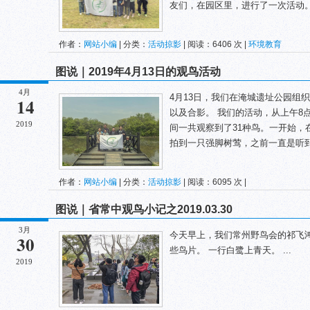
友们，在园区里，进行了一次活动。 
作者：
网站小编
| 分类：
活动掠影
| 阅读：6406 次 |
环境教育
图说｜2019年4月13日的观鸟活动
4月
4月13日，我们在淹城遗址公园组
14
以及合影。 我们的活动，从上午8
2019
间一共观察到了31种鸟。一开始，
拍到一只强脚树莺，之前一直是听到声
作者：
网站小编
| 分类：
活动掠影
| 阅读：6095 次 |
图说｜省常中观鸟小记之2019.03.30
3月
今天早上，我们常州野鸟会的祁飞
30
些鸟片。 一行白鹭上青天。 ...
2019