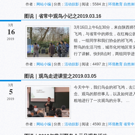
作者：
网站小编
| 分类：
活动掠影
| 阅读：5584 次 |
环境教育
自然体
图说｜省常中观鸟小记之2019.03.16
3月
3月16日上午6点30分，来自陕
16
飞鸿，与省常中的师生，在红梅公
2019
组，一组同学和我们协会的祁飞鸿
野鸟的生活习性，城市化对地区常
行了讲解。快到8点时，两组同学进行对
作者：
网站小编
| 分类：
活动掠影
| 阅读：4497 次 |
环境教育
自然体
图说｜观鸟走进课堂之2019.03.05
3月
今天中午，我们鸟会的祁飞鸿，去
5
念、观鸟的那些事儿，以及如何进
2019
粗地进行了一次观鸟的分享。 ...
作者：
网站小编
| 分类：
活动掠影
| 阅读：4590 次 |
环境教育
省常中