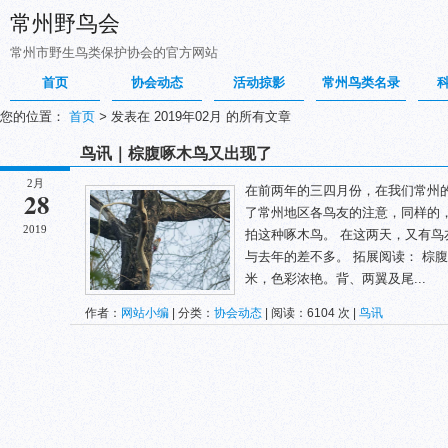
常州野鸟会
常州市野生鸟类保护协会的官方网站
首页
协会动态
活动掠影
常州鸟类名录
您的位置：
首页
>
发表在 2019年02月 的所有文章
鸟讯｜棕腹啄木鸟又出现了
2月
在前两年的三四月份，在我们常州
28
了常州地区各鸟友的注意，同样的
2019
拍这种啄木鸟。 在这两天，又有
与去年的差不多。 拓展阅读： 棕
米，色彩浓艳。背、两翼及尾...
作者：
网站小编
| 分类：
协会动态
| 阅读：6104 次 |
鸟讯