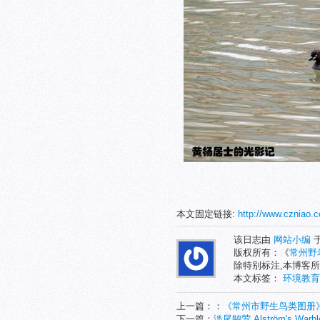
本文固定链接:
http://www.czniao.
该日志由
网站小编
于
版权所有：《
常州野
除特别标注,本博客所
本文标签：
环境教育
上一篇：：
《常州市野生鸟类图册
下一篇：
淡尾鹟莺 Alström's Warbl