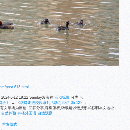
com/post-613.html
2024-5-12 19:22 Sunday发表在
活动掠影
分类下。
鸟会
》 → 《
观鸟走进校园系列活动之2024.05.12
》；
有文章均为原创. 互联分享,尊重版权,转载请以链接形式标明本文地址；
自然体验
钟楼外国语
自然观察
》首发仪式
er