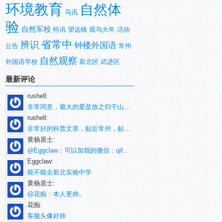
环境教育
自然体
鸟讯
验
自然军校
特讯
望远镜
观鸟大年
活动
省常中
辨识
钟楼外国语
公告
常州
自然观察
外国语学校
新北区
武进区
最新评论
rushell:
非常同意，最大的爱是放之归于山林。
rushell:
非常好的科普文章，贴近常州，贴近生活！
黄杨居士:
@Eggclaw：可以加我的微信：qif...
Eggclaw:
能不能去新北实验中学
黄杨居士:
@花痴：本人更帅。
花痴:
客服头像好帅