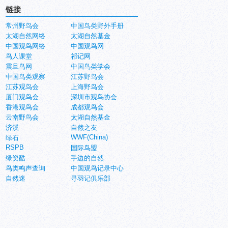
链接
常州野鸟会
中国鸟类野外手册
太湖自然网络
太湖自然基金
中国观鸟网络
中国观鸟网
鸟人课堂
祁记网
震旦鸟网
中国鸟类学会
中国鸟类观察
江苏野鸟会
江苏观鸟会
上海野鸟会
厦门观鸟会
深圳市观鸟协会
香港观鸟会
成都观鸟会
云南野鸟会
太湖自然基金
济溪
自然之友
WWF(China)
绿石
RSPB
国际鸟盟
绿资酷
手边的自然
鸟类鸣声查询
中国观鸟记录中心
自然迷
寻羽记俱乐部