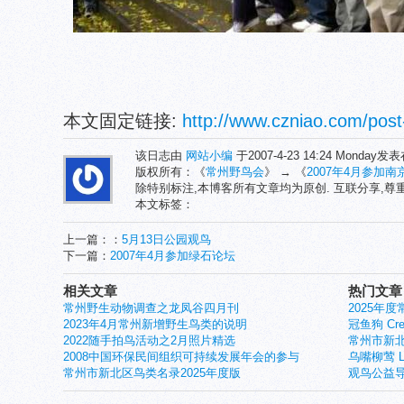
本文固定链接:
http://www.czniao.com/post
该日志由
网站小编
于2007-4-23 14:24 Monday发
版权所有：《
常州野鸟会
》 → 《
2007年4月参加
除特别标注,本博客所有文章均为原创. 互联分享,
本文标签：
上一篇：：
5月13日公园观鸟
下一篇：
2007年4月参加绿石论坛
相关文章
热门文章
常州野生动物调查之龙凤谷四月刊
2025年
2023年4月常州新增野生鸟类的说明
冠鱼狗 Crest
2022随手拍鸟活动之2月照片精选
常州市新北
2008中国环保民间组织可持续发展年会的参与
乌嘴柳莺 Larg
常州市新北区鸟类名录2025年度版
观鸟公益导