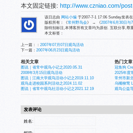
本文固定链接:
http://www.czniao.com/post
该日志由
网站小编
于2007-7-1 17:06 Sunday发表
版权所有：《
常州野鸟会
》 → 《
2007年6月30日
除特别标注,本博客所有文章均为原创. 互联分享,
本文标签：
上一篇：：
2007年07月07日观鸟活动
下一篇：
2007年06月23日观鸟活动
相关文章
热门文章
图说｜省常中观鸟小记之2020.05.31
冠鱼狗 Crest
2008年3月15日观鸟活动
2025年
图说｜江南大学观鸟活动小记之2019.11.10
常州市新北
观鸟走进校园系列活动之2024.11.02
乌嘴柳莺 Larg
图说｜省常中观鸟社活动小记之2021.12.19
观鸟公益导
发表评论
姓名:
邮箱: