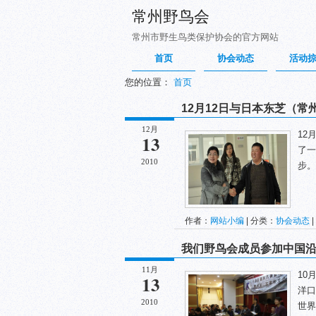
常州野鸟会
常州市野生鸟类保护协会的官方网站
首页
协会动态
活动
您的位置：
首页
12月12日与日本东芝（常
12月
12
13
了一
2010
步。
作者：
网站小编
| 分类：
协会动态
|
我们野鸟会成员参加中国
11月
10
13
洋口
2010
世界