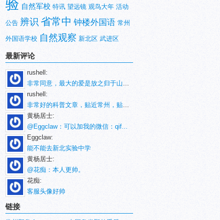
验
自然军校
特讯
望远镜
观鸟大年
活动
省常中
辨识
钟楼外国语
公告
常州
自然观察
外国语学校
新北区
武进区
最新评论
rushell:
非常同意，最大的爱是放之归于山林。
rushell:
非常好的科普文章，贴近常州，贴近生活！
黄杨居士:
@Eggclaw：可以加我的微信：qif...
Eggclaw:
能不能去新北实验中学
黄杨居士:
@花痴：本人更帅。
花痴:
客服头像好帅
链接