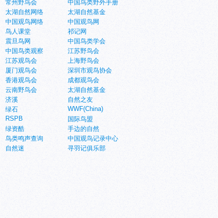
常州野鸟会
中国鸟类野外手册
太湖自然网络
太湖自然基金
中国观鸟网络
中国观鸟网
鸟人课堂
祁记网
震旦鸟网
中国鸟类学会
中国鸟类观察
江苏野鸟会
江苏观鸟会
上海野鸟会
厦门观鸟会
深圳市观鸟协会
香港观鸟会
成都观鸟会
云南野鸟会
太湖自然基金
济溪
自然之友
WWF(China)
绿石
RSPB
国际鸟盟
绿资酷
手边的自然
鸟类鸣声查询
中国观鸟记录中心
自然迷
寻羽记俱乐部