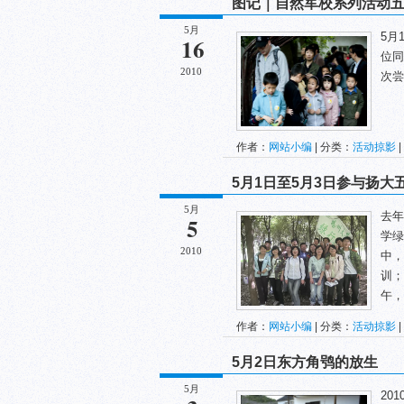
图记｜自然军校系列活动
5月
5月
16
位同
2010
次尝
作者：
网站小编
| 分类：
活动掠影
|
5月1日至5月3日参与扬大
5月
去年
5
学绿
2010
中，
训；
午，
作者：
网站小编
| 分类：
活动掠影
|
5月2日东方角鸮的放生
5月
20