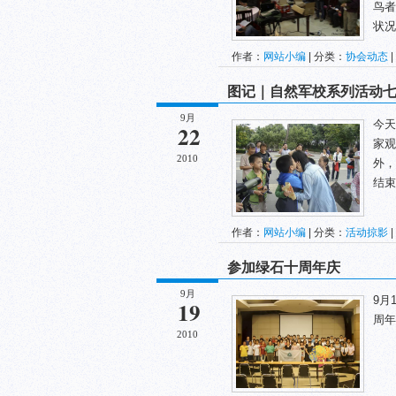
鸟者
状况
作者：
网站小编
| 分类：
协会动态
|
图记｜自然军校系列活动
9月
今天
22
家观
2010
外，
结束
作者：
网站小编
| 分类：
活动掠影
|
参加绿石十周年庆
9月
9月
19
周年
2010