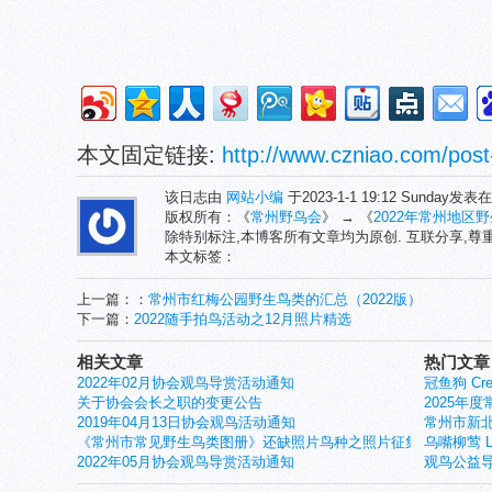
本文固定链接:
http://www.czniao.com/post
该日志由
网站小编
于2023-1-1 19:12 Sunday发表
版权所有：《
常州野鸟会
》 → 《
2022年常州地区
除特别标注,本博客所有文章均为原创. 互联分享,
本文标签：
上一篇：：
常州市红梅公园野生鸟类的汇总（2022版）
下一篇：
2022随手拍鸟活动之12月照片精选
相关文章
热门文章
2022年02月协会观鸟导赏活动通知
冠鱼狗 Crest
关于协会会长之职的变更公告
2025年
2019年04月13日协会观鸟活动通知
常州市新北
《常州市常见野生鸟类图册》还缺照片鸟种之照片征集启事
乌嘴柳莺 Larg
2022年05月协会观鸟导赏活动通知
观鸟公益导