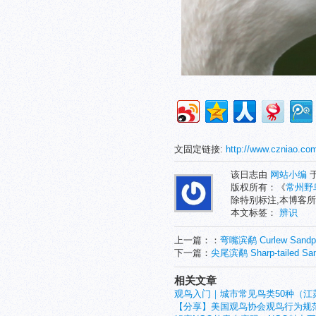
文固定链接:
http://www.czniao.co
该日志由
网站小编
于
版权所有：《
常州野
除特别标注,本博客所
本文标签：
辨识
上一篇：：
弯嘴滨鹬 Curlew Sandpi
下一篇：
尖尾滨鹬 Sharp-tailed San
相关文章
观鸟入门｜城市常见鸟类50种（江苏
【分享】美国观鸟协会观鸟行为规