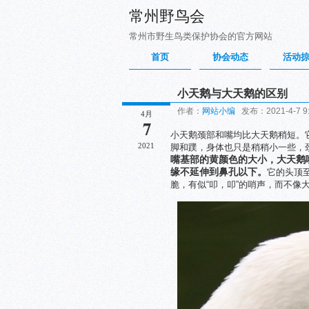
常州野鸟会
常州市野生鸟类保护协会的官方网站
首页
协会动态
活动
小天鹅与大天鹅的区别
作者：
网站小编
发布：2021-4-7 9
4月
7
小天鹅颈部和嘴均比大天鹅稍短。
2021
脚和蹼，身体也只是稍稍小一些，
嘴基部的黄颜色的大小，大天鹅
缘不延伸到鼻孔以下。
它的头顶
脆，有似“叩，叩”的哨声，而不像