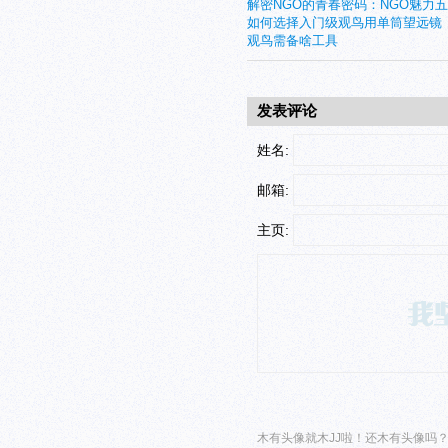
解密NGO的青春密码：NGO魅力
如何选择入门级观鸟用单筒望远镜
观鸟需备啥工具
发表评论
姓名:
邮箱:
主页:
木有头像就木JJ啦！还木有头像吗