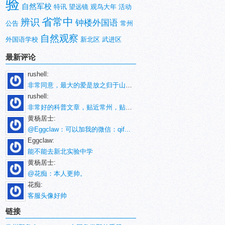
验
自然军校
特讯
望远镜
观鸟大年
活动
省常中
辨识
钟楼外国语
公告
常州
自然观察
外国语学校
新北区
武进区
最新评论
rushell:
非常同意，最大的爱是放之归于山林。
rushell:
非常好的科普文章，贴近常州，贴近生活！
黄杨居士:
@Eggclaw：可以加我的微信：qif...
Eggclaw:
能不能去新北实验中学
黄杨居士:
@花痴：本人更帅。
花痴:
客服头像好帅
链接