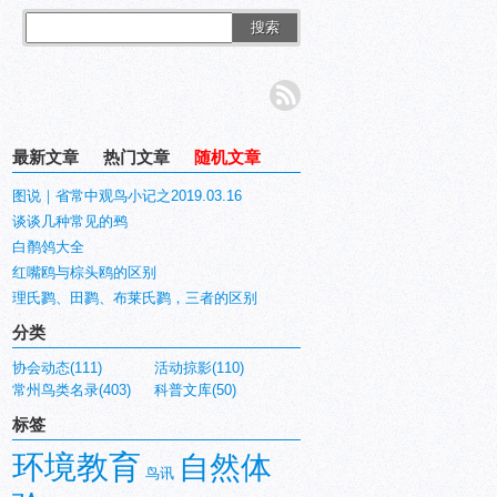
搜索
最新文章
热门文章
随机文章
图说｜省常中观鸟小记之2019.03.16
谈谈几种常见的鹀
白鹡鸰大全
红嘴鸥与棕头鸥的区别
理氏鹨、田鹨、布莱氏鹨，三者的区别
分类
协会动态(111)
活动掠影(110)
常州鸟类名录(403)
科普文库(50)
标签
环境教育
自然体
鸟讯