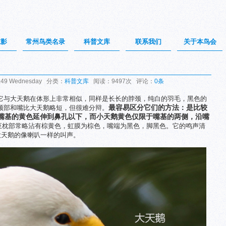
掠影
常州鸟类名录
科普文库
联系我们
关于本鸟会
:49 Wednesday 分类：
科普文库
阅读：9497次 评论：
0条
它与大天鹅在体形上非常相似，同样是长长的脖颈，纯白的羽毛，黑色的
最容易区分它们的方法：是比较
颈部和嘴比大天鹅略短，但很难分辩。
嘴基的黄色延伸到鼻孔以下，而小天鹅黄色仅限于嘴基的两侧，沿嘴
至枕部常略沾有棕黄色，虹膜为棕色，嘴端为黑色，脚黑色。它的鸣声清
大天鹅的像喇叭一样的叫声。