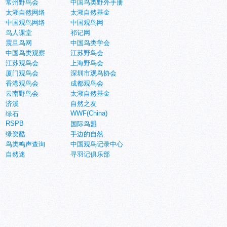
常州野鸟会
中国鸟类野外手册
太湖自然网络
太湖自然基金
中国观鸟网络
中国观鸟网
鸟人课堂
祁记网
震旦鸟网
中国鸟类学会
中国鸟类观察
江苏野鸟会
江苏观鸟会
上海野鸟会
厦门观鸟会
深圳市观鸟协会
香港观鸟会
成都观鸟会
云南野鸟会
太湖自然基金
济溪
自然之友
WWF(China)
绿石
RSPB
国际鸟盟
绿资酷
手边的自然
鸟类鸣声查询
中国观鸟记录中心
自然迷
寻羽记俱乐部