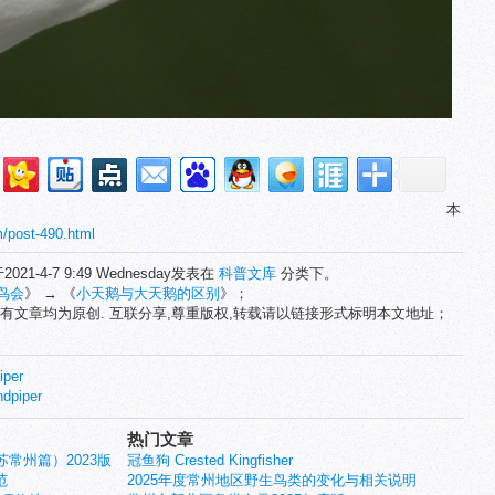
本
m/post-490.html
2021-4-7 9:49 Wednesday发表在
科普文库
分类下。
鸟会
》 → 《
小天鹅与大天鹅的区别
》；
有文章均为原创. 互联分享,尊重版权,转载请以链接形式标明本文地址；
per
dpiper
热门文章
常州篇）2023版
冠鱼狗 Crested Kingfisher
范
2025年度常州地区野生鸟类的变化与相关说明