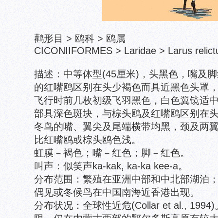
鹳形目 > 鸥科 > 鸥属
CICONIIFORMES > Laridae > Larus relict
描述：中等体型(45厘米)，头黑色，嘴及
的红嘴鸥区别在头少褐色而具近黑色头罩
飞行时前几枚初级飞羽黑色，白色翼镜适
部具深色斑块，与棕头鸥及红嘴鸥区别在
冬鸟的嘴、翼尖及尾端横带均黑，颈及两
比红嘴鸥或棕头鸥色浅。
虹膜－褐色；嘴－红色；脚－红色。
叫声：似笑声ka-kak, ka-ka kee-a。
分布范围：繁殖在亚洲中部和中北部湖泊
偶见或冬候鸟在中国南海近香港出现。
分布状况：全球性近危(Collar et al., 