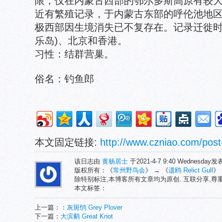
限，仅在内蒙古西部的鄂尔多斯高原有较
近有繁殖记录，于内蒙古东部的呼伦池地
极西部因生境消失已不复存在。记录迁徙时
乐岛)、北京和香港。
习性：结群营巢。
俗名：钓鱼郎
本文固定链接:
http://www.czniao.com/post
该日志由
黄杨居士
于2021-4-7 9:40 Wednesday
版权所有：《
常州野鸟会
》 → 《
遗鸥 Relict Gull
》
除特别标注,本博客所有文章均为原创. 互联分享,
本文标签：
上一篇：：
灰斑鸻 Grey Plover
下一篇：
大滨鹬 Great Knot