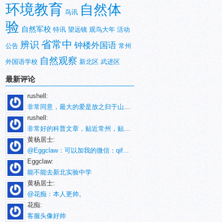
环境教育
自然体
鸟讯
验
自然军校
特讯
望远镜
观鸟大年
活动
省常中
辨识
钟楼外国语
公告
常州
自然观察
外国语学校
新北区
武进区
最新评论
rushell:
非常同意，最大的爱是放之归于山林。
rushell:
非常好的科普文章，贴近常州，贴近生活！
黄杨居士:
@Eggclaw：可以加我的微信：qif...
Eggclaw:
能不能去新北实验中学
黄杨居士:
@花痴：本人更帅。
花痴:
客服头像好帅