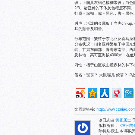
斑，上胸具灰褐色模糊带斑；白色
2/3。诸亚种的下体灰色程度不同
虹膜－深褐；嘴－黑色；脚－黑色
叫声：活泼的金属般丁当声chi-up,
耳的颤音及哨音。
分布范围：繁殖于东北亚及喜马拉
分布状况：指名亚种繁殖于中国东
岭、甘肃东南部、青海东南部、西
及林地，高可至海拔4000米；在
习性：栖于山区或山麓森林的林下
俗名：斑翁？ 大眼嘴儿 鲛翁？ 乌
文固定链接:
http://www.czniao.co
该日志由
黄杨居士
于
版权所有：《
常州野
除特别标注,本博客所