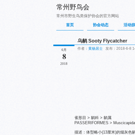
常州野鸟会
常州市野生鸟类保护协会的官方网站
首页
协会动态
活动
乌鹟 Sooty Flycatcher
作者：
黄杨居士
发布：2018-6-8 14
6月
8
2018
雀形目 > 鹟科 > 鹟属
PASSERIFORMES > Muscicapidae 
描述：体型略小(13厘米)的烟灰