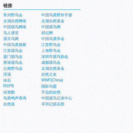
链接
常州野鸟会
中国鸟类野外手册
太湖自然网络
太湖自然基金
中国观鸟网络
中国观鸟网
鸟人课堂
祁记网
震旦鸟网
中国鸟类学会
中国鸟类观察
江苏野鸟会
江苏观鸟会
上海野鸟会
厦门观鸟会
深圳市观鸟协会
香港观鸟会
成都观鸟会
云南野鸟会
太湖自然基金
济溪
自然之友
WWF(China)
绿石
RSPB
国际鸟盟
绿资酷
手边的自然
鸟类鸣声查询
中国观鸟记录中心
自然迷
寻羽记俱乐部