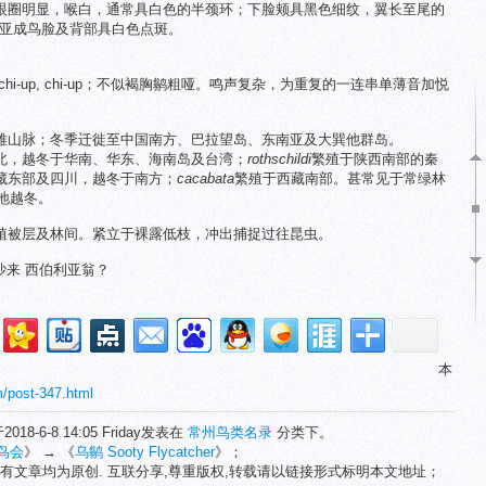
眼圈明显，喉白，通常具白色的半颈环；下脸颊具黑色细纹，翼长至尾的
。亚成鸟脸及背部具白色点斑。
。
 chi-up, chi-up；不似褐胸鹟粗哑。鸣声复杂，为重复的一连串单薄音加悦
雅山脉；冬季迁徙至中国南方、巴拉望岛、东南亚及大巽他群岛。
北，越冬于华南、华东、海南岛及台湾；
rothschildi
繁殖于陕西南部的秦
藏东部及四川，越冬于南方；
cacabata
繁殖于西藏南部。甚常见于常绿林
低地越冬。
植被层及林间。紧立于裸露低枝，冲出捕捉过往昆虫。
沙来 西伯利亚翁？
本
m/post-347.html
2018-6-8 14:05 Friday发表在
常州鸟类名录
分类下。
鸟会
》 → 《
乌鹟 Sooty Flycatcher
》；
有文章均为原创. 互联分享,尊重版权,转载请以链接形式标明本文地址；