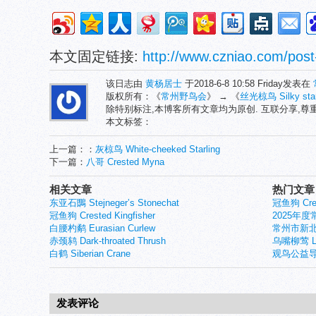
本文固定链接:
http://www.czniao.com/post
该日志由
黄杨居士
于2018-6-8 10:58 Friday发表在
版权所有：《
常州野鸟会
》 → 《
丝光椋鸟 Silky stan
除特别标注,本博客所有文章均为原创. 互联分享,
本文标签：
上一篇：：
灰椋鸟 White-cheeked Starling
下一篇：
八哥 Crested Myna
相关文章
热门文章
东亚石䳭 Stejneger’s Stonechat
冠鱼狗 Crest
冠鱼狗 Crested Kingfisher
2025年
白腰杓鹬 Eurasian Curlew
常州市新北
赤颈鸫 Dark-throated Thrush
乌嘴柳莺 Larg
白鹤 Siberian Crane
观鸟公益导
发表评论