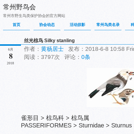
常州野鸟会
常州市野生鸟类保护协会的官方网站
首页
协会动态
活动掠影
常州鸟类名录
丝光椋鸟 Silky stanling
作者：
黄杨居士
发布：2018-6-8 10:58 F
6月
8
阅读：3797次 评论：
0条
2018
雀形目 > 椋鸟科 > 椋鸟属
PASSERIFORMES > Sturnidae > Sturnus 